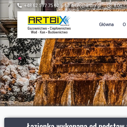
+48 62 597 75 62
biuro@artbix.pl
8:00 - 
Główna
O
Łazienka wykonana od podstaw 