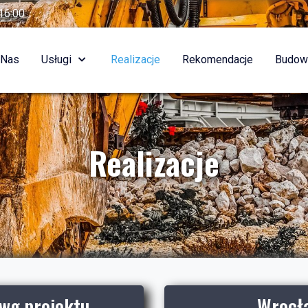
16:00
 Nas
Usługi
Realizacje
Rekomendacje
Budow
Realizacje
wg projektu
Wrocła