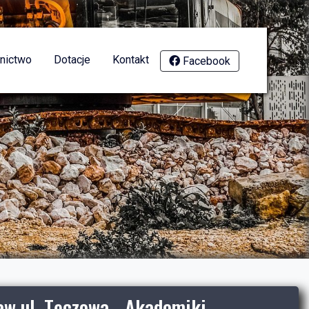
nictwo
Dotacje
Kontakt
Facebook
w ul. Tęczowa - Akademiki