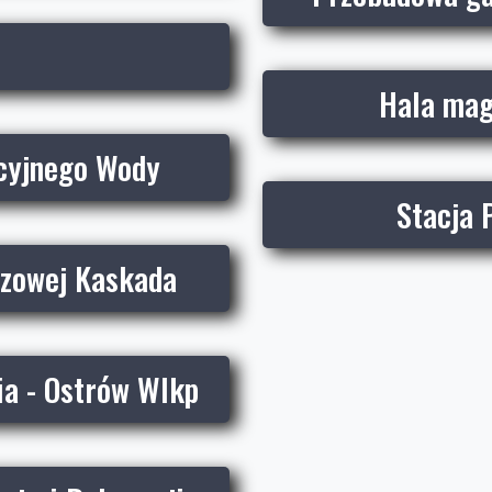
Hala mag
cyjnego Wody
Stacja 
zowej Kaskada
ia - Ostrów Wlkp