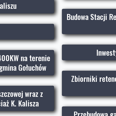
aliszu
Budowa Stacji Re
Inwest
400KW na terenie
 gmina Gołuchów
Zbiorniki reten
szczowej wraz z
aż K. Kalisza
Przebudowa gaz